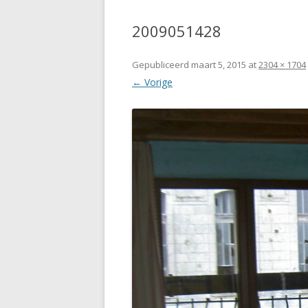
2009051428
Gepubliceerd
maart 5, 2015
at
2304 × 1704
← Vorige