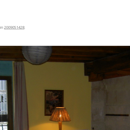
in
2009051428
.