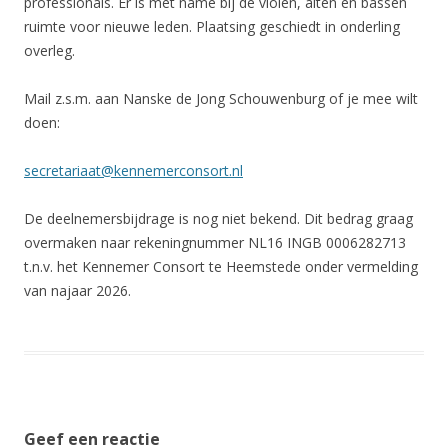
professionals. Er is met name bij de violen, alten en bassen
ruimte voor nieuwe leden. Plaatsing geschiedt in onderling
overleg.
Mail z.s.m.
aan Nanske de Jong Schouwenburg of je mee wilt
doen:
secretariaat@kennemerconsort.nl
De deelnemersbijdrage is nog niet bekend. Dit bedrag graag
overmaken naar rekeningnummer NL16 INGB 0006282713
t.n.v. het Kennemer Consort te Heemstede onder vermelding
van najaar 2026.
Geef een reactie