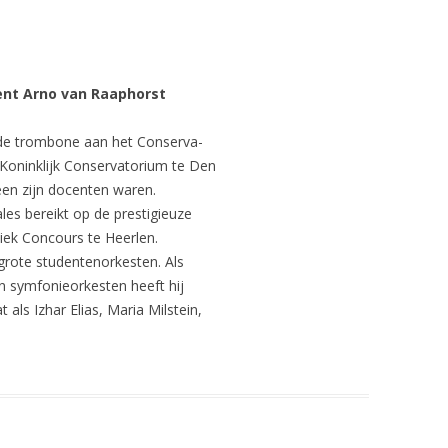
ent
Arno van Raaphorst
de trombone aan het Conserva-
 Koninklijk Conservatorium te Den
een zijn docenten waren.
nales bereikt op de prestigieuze
iek Concours te Heerlen.
rote studentenorkesten. Als
en symfonieorkesten heeft hij
ls Izhar Elias, Maria Milstein,