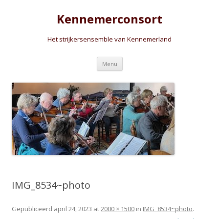
Kennemerconsort
Het strijkersensemble van Kennemerland
Spring
Menu
naar
inhoud
IMG_8534~photo
Gepubliceerd
april 24, 2023
at
2000 × 1500
in
IMG_8534~photo
.